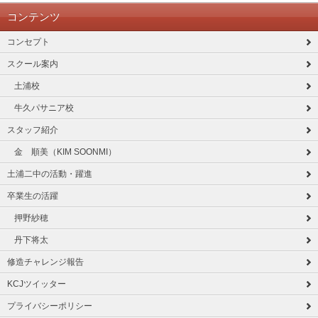
コンテンツ
コンセプト
スクール案内
土浦校
牛久パサニア校
スタッフ紹介
金 順美（KIM SOONMI）
土浦二中の活動・躍進
卒業生の活躍
押野紗穂
丹下将太
修造チャレンジ報告
KCJツイッター
プライバシーポリシー