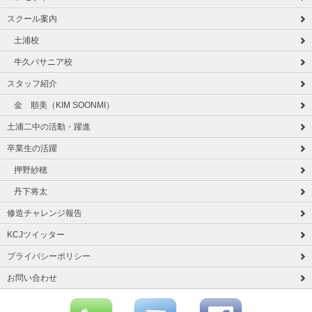
スクール案内
土浦校
牛久パサニア校
スタッフ紹介
金 順美（KIM SOONMI）
土浦二中の活動・躍進
卒業生の活躍
押野紗穂
丹下将太
修造チャレンジ報告
KCJツイッター
プライバシーポリシー
お問い合わせ