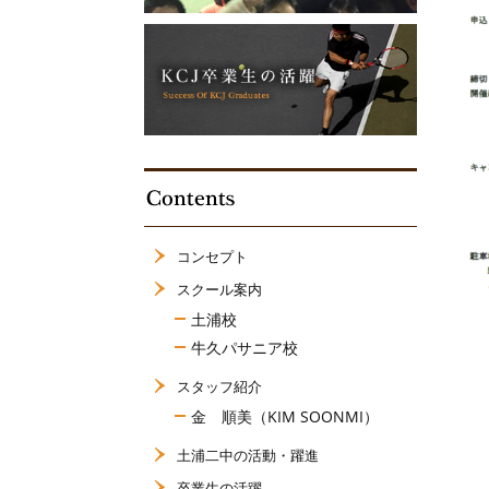
コンセプト
スクール案内
土浦校
牛久パサニア校
スタッフ紹介
金 順美（KIM SOONMI）
土浦二中の活動・躍進
卒業生の活躍