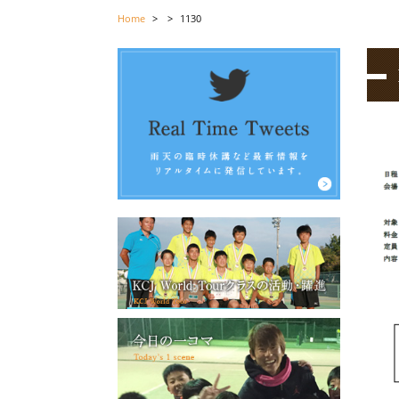
Home
>
>
1130