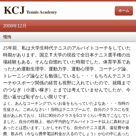
ホーム
2008年12月
懺悔
25
年前、私は大学生時代テニスのアルバイトコーチをしていた
時期があります。国立
Ｔ
大学の現役で全日本テニス選手権の出
場経験もある。そんな自惚れていた時期でした。体育学系であ
ったため運動生理学、運動力学、運動心理学、コーチング論、
トレーニング論なども勉強しているし・・・もちろんテニスコ
ーチやスポーツ関係の経営も視野に入れていたので、就職まで
のつなぎ（小遣い稼ぎ）とまでは考えていませんでしたが、今
思い返せば恥ずかしい限りです。
よく、あんなコーチングでいいお金をもらっていたよなあ・・・当時の
生徒さん、ごめんなさい！
当時はテニスブームで、自分のクラスにも生
徒があふれており、
1
日に
90
分のクラスを
5
コマくらい平気でこなしてい
ました。自分の性格上、他の平均的なアルバイトコーチ以上に真剣さは
あったとは思います。しかしそれでも、自分のテニス道具、遠征費や食
費、飲み代（今なら携帯電話料金が入るのでしょう）が心の中にあった