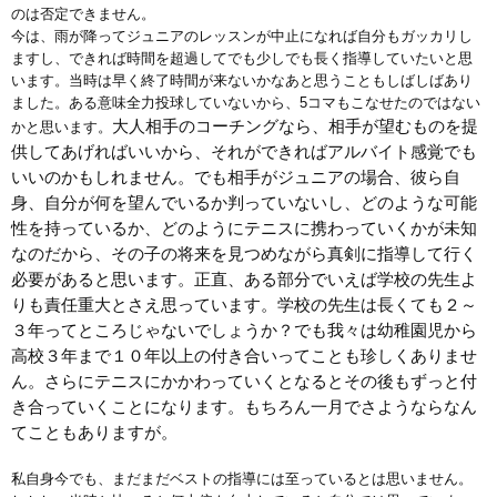
のは否定できません。
今は、雨が降ってジュニアのレッスンが中止になれば自分もガッカリし
ますし、できれば時間を超過してでも少しでも長く指導していたいと思
います。当時は早く終了時間が来ないかなあと思うこともしばしばあり
ました。ある意味全力投球していないから、
5
コマもこなせたのではない
大人相手のコーチングなら、相手が望むものを提
かと思います。
供してあげればいいから、それができればアルバイト感覚でも
いいのかもしれません。でも相手がジュニアの場合、彼ら自
身、自分が何を望んでいるか判っていないし、どのような可能
性を持っているか、どのようにテニスに携わっていくかが未知
なのだから、その子の将来を見つめながら真剣に指導して行く
必要があると思います。正直、ある部分でいえば学校の先生よ
りも責任重大とさえ思っています。学校の先生は長くても２～
３年ってところじゃないでしょうか？でも我々は幼稚園児から
高校３年まで１０年以上の付き合いってことも珍しくありませ
ん。さらにテニスにかかわっていくとなるとその後もずっと付
き合っていくことになります。もちろん一月でさようならなん
てこともありますが。
私自身今でも、まだまだベストの指導には至っているとは思いません。