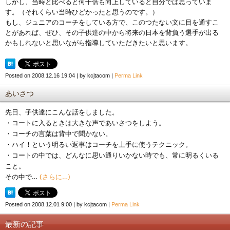
しかし、当時と比べると何十倍も向上していると自分では思っていま
す。（それくらい当時ひどかったと思うのです。）
もし、ジュニアのコーチをしている方で、このつたない文に目を通すこ
とがあれば、ぜひ、その子供達の中から将来の日本を背負う選手が出る
かもしれないと思いながら指導していただきたいと思います。
Posted on
2008.12.16 19:04
|
by
kcjtacom
|
Perma Link
あいさつ
先日、子供達にこんな話をしました。
・コートに入るときは大きな声であいさつをしよう。
・コーチの言葉は背中で聞かない。
・ハイ！という明るい返事はコーチを上手に使うテクニック。
・コートの中では、どんなに思い通りいかない時でも、常に明るくいる
こと。
その中で…
(さらに…)
Posted on
2008.12.01 9:00
|
by
kcjtacom
|
Perma Link
最新の記事