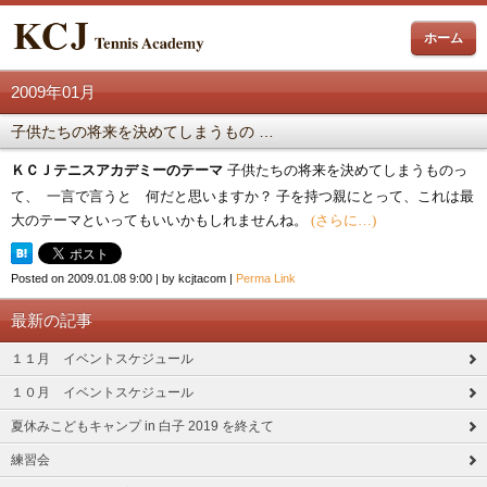
ホーム
2009年01月
子供たちの将来を決めてしまうもの …
ＫＣＪテニスアカデミーのテーマ
子供たちの将来を決めてしまうものっ
一言で言うと 何だと思いますか？
子を持つ親にとって、これは最
て、
大のテーマといってもいいかもしれませんね。
(さらに…)
Posted on
2009.01.08 9:00
|
by
kcjtacom
|
Perma Link
最新の記事
１１月 イベントスケジュール
１０月 イベントスケジュール
夏休みこどもキャンプ in 白子 2019 を終えて
練習会