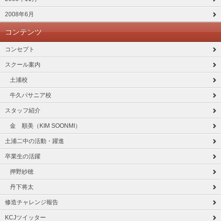
2008年6月
コンテンツ
コンセプト
スクール案内
土浦校
牛久パサニア校
スタッフ紹介
金 順美（KIM SOONMI）
土浦二中の活動・躍進
卒業生の活躍
押野紗穂
丹下将太
修造チャレンジ報告
KCJツイッター