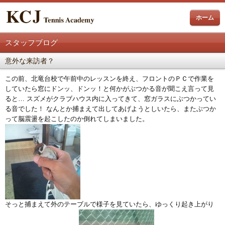
ホーム
スタッフブログ
意外な来訪者？
この前、北竜台校で午前中のレッスンを終え、フロントのＰＣで作業を
していたら窓にドンッ、ドンッ！と何かがぶつかる音が聞こえ言って見
ると…
スズメがクラブハウス内に入ってきて、窓ガラスにぶつかってい
る音でした！ なんとか捕まえて出してあげようとしいたら、またぶつか
って脳震盪を起こしたのか倒れてしまいました。
そっと捕まえて外のテーブルで様子を見ていたら、ゆっくり起き上がり