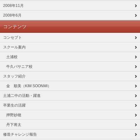
2008年11月
2008年6月
コンテンツ
コンセプト
スクール案内
土浦校
牛久パサニア校
スタッフ紹介
金 順美（KIM SOONMI）
土浦二中の活動・躍進
卒業生の活躍
押野紗穂
丹下将太
修造チャレンジ報告