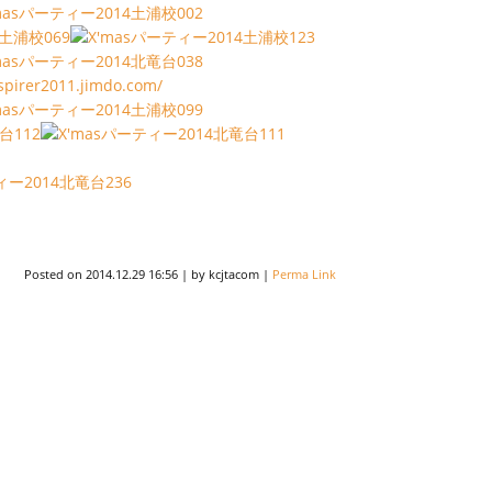
espirer2011.jimdo.com/
Posted on
2014.12.29 16:56
|
by
kcjtacom
|
Perma Link