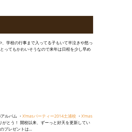
や、学校の行事まで入ってる子もいて半泣きや怒っ
 とってもかわいそうなので来年は日程を少し早め
Bアルバム ・
X’masパーティー2014土浦校
・
X’mas
りがとう！ 開校以来、ずーっと好天を更新してい
のプレゼントは…