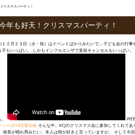
！クリスマスパーティ！
今年も好天！クリスマスパーティ！
の１２月２３日（火・祝）はイベントばかりみたいで… 子ども会の行事
る子もいっぱい。 しかもインフルエンザで直前キャンセルもいっぱい。
も。
WE
ティー2014北竜台校
そんな中、KCJのクリスマス会に参加してくれてあ
。
校長が晴れ男みたい、本人は雨が好きと言っていますが。 そして今回