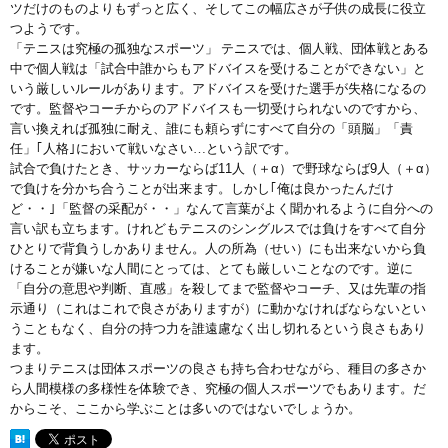
ツだけのものよりもずっと広く、そしてこの幅広さが子供の成長に役立
つようです。
「テニスは究極の孤独なスポーツ」
テニスでは、個人戦、団体戦とある
中で個人戦は「試合中誰からもアドバイスを受けることができない」と
いう厳しいルールがあります。アドバイスを受けた選手が失格になるの
です。監督やコーチからのアドバイスも一切受けられないのですから、
言い換えれば孤独に耐え、誰にも頼らずにすべて自分の「頭脳」「責
任」｢人格｣において戦いなさい…という訳です。
試合で負けたとき、サッカーならば
11
人（＋
α
）で野球ならば
9
人（＋
α
）
で負けを分かち合うことが出来ます。しかし｢俺は良かったんだけ
ど・・｣「監督の采配が・・」なんて言葉がよく聞かれるように自分への
言い訳も立ちます。
けれどもテニスのシングルスでは負けをすべて自分
ひとりで背負うしかありません。人の所為（せい）にも出来ないから負
けることが嫌いな人間にとっては、とても厳しいことなのです。逆に
「自分の意思や判断、直感」を殺してまで監督やコーチ、又は先輩の指
示通り（これはこれで良さがありますが）に動かなければならないとい
うこともなく、自分の持つ力を誰遠慮なく出し切れるという良さもあり
ます。
つまりテニスは団体スポーツの良さも持ち合わせながら、種目の多さか
ら人間模様の多様性を体験でき、究極の個人スポーツでもあります。
だ
からこそ、ここから学ぶことは多いのではないでしょうか。