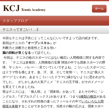
ホーム
スタッフブログ
テニスってすごい！…2
今回もテニスは子供にとってこんなにいいですよって話の続きです。
前回はテニスの
「オープンスキル」
が
判断力と決断力と創造性と工夫を培い
脳の回転が良くなる
って話でした。
今回は、テニスの他のスポーツにはない幅広い人間模様に関する内容で
す。
「テニスは多種目」人間模様の宝庫
球技の中でも団体スポーツの野
球、サッカー、バレー･･･見ていていいですよね。こういったスポーツに
はドラマ性を感じます。血、汗、涙、そして友情･･･。
テニスは“個人ス
ポーツ”といわれ、あまりこういったドラマに縁がないように思われがち
でした。 がしかしあの人気アニメ「テニスの王子様」がそのイメージ
を変えてくれましたね。
実はテニスには、「個人戦」と「団体戦」があって、またその中に「シ
ングルス」｢ダブルス｣｢ミックス｣があります。つまり
6
種類の種目
がある
ことになり、それぞれの性格の違ったフィールドの中で
いろいろな人間
模様を体験
することができるのです。当然その幅の広さは、団体スポー