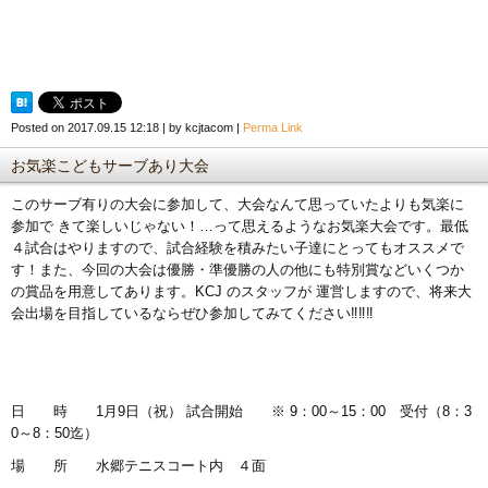
Posted on
2017.09.15 12:18
|
by
kcjtacom
|
Perma Link
お気楽こどもサーブあり大会
このサーブ有りの大会に参加して、大会なんて思っていたよりも気楽に
参加で きて楽しいじゃない！…って思えるようなお気楽大会です。最低
４試合はやりますので、試合経験を積みたい子達にとってもオススメで
す！また、今回の大会は優勝・準優勝の人の他にも特別賞などいくつか
の賞品を用意してあります。KCJ のスタッフが 運営しますので、将来大
会出場を目指しているならぜひ参加してみてください‼‼‼
日 時 1月9日（祝） 試合開始 ※ 9：00～15：00 受付（8：3
0～8：50迄）
場 所 水郷テニスコート内 ４面