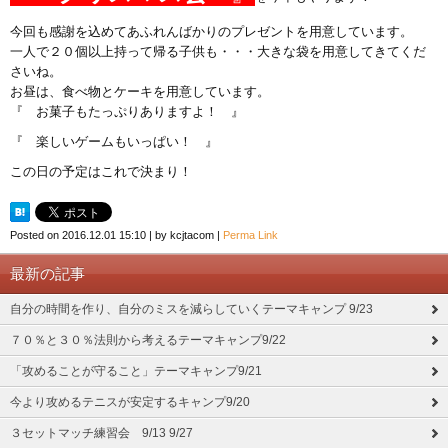
今回も感謝を込めてあふれんばかりのプレゼントを用意しています。
一人で２０個以上持って帰る子供も・・・大きな袋を用意してきてくだ
さいね。
お昼は、食べ物とケーキを用意しています。
『 お菓子もたっぷりありますよ！ 』
『 楽しいゲームもいっぱい！ 』
この日の予定はこれで決まり！
Posted on
2016.12.01 15:10
|
by
kcjtacom
|
Perma Link
最新の記事
自分の時間を作り、自分のミスを減らしていくテーマキャンプ 9/23
７０％と３０％法則から考えるテーマキャンプ9/22
「攻めることが守ること」テーマキャンプ9/21
今より攻めるテニスが安定するキャンプ9/20
３セットマッチ練習会 9/13 9/27