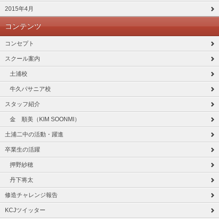
2015年4月
コンテンツ
コンセプト
スクール案内
土浦校
牛久パサニア校
スタッフ紹介
金 順美（KIM SOONMI）
土浦二中の活動・躍進
卒業生の活躍
押野紗穂
丹下将太
修造チャレンジ報告
KCJツイッター