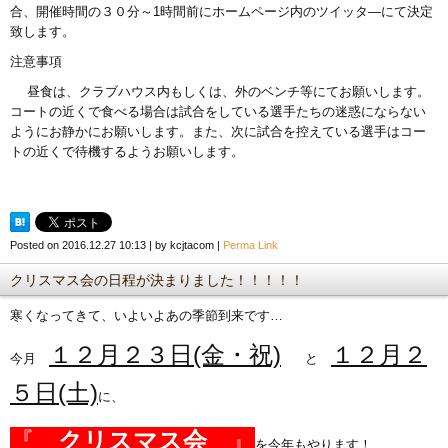
合、開催時間の３０分～1時間前にホームページ内のツイッタ―にて決定
致します。
注意事項
昼食は、クラブハウス内もしくは、外のベンチ等にてお願いします。
コートの近くで食べる場合は試合をしている選手たちの迷惑にならない
ようにお静かにお願いします。また、次に試合を控えている選手はコー
トの近くで待機するようお願いします。
Posted on
2016.12.27 10:13
|
by
kcjtacom
|
Perma Link
クリスマス会の日程が決まりました！！！！！
寒くなってきて、いよいよあの季節到来です…
１２月２３日(金・祝)
１２月２
今月
と
５日(土)
に、
『
クリスマス会
』
を今年もやります！