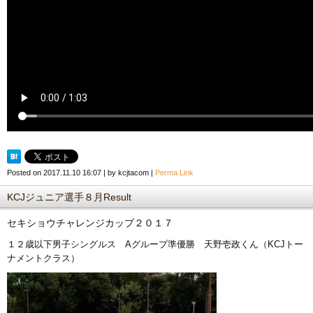
Posted on
2017.11.10 16:07
|
by
kcjtacom
|
Perma Link
KCJジュニア選手８月Result
セキショウチャレンジカップ２０１７
１２歳以下男子シングルス Aグループ準優勝 天野壱政くん（KCJトー
ナメントクラス）