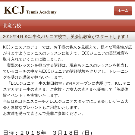
ホーム
北竜台校
2018年4月 KCJ牛久パサニア校で、英会話教室がスタートします！
KCJテニスアカデミーでは、お子様の将来を見据えて、様々な可能性が広
がりますようにテニスのレッスンに加えて、ECCジュニアの英語教育を
取り入れていくことに致しました。
実際のレッスンを担当する講師は、現在もテニスのレッスンを担当し
ているコーチの中からECCジュニアの講師試験をクリアし、トレーニン
グを受けた講師が担当いたします。
「ECCジュニア 牛久柏田教室」の4月オープンに先駆けて、KCJテニ
スアカデミー生の皆さま、ご家族・ご友人の皆さまへ優先して「英語体
験イベント」を実施いたします。
当日はKCJテニスコーチとECCジュニアスタッフによる楽しいゲーム大
会と素敵なプレゼントもご用意いたします。
お友達を誘って皆さんで是非ご参加ください。
日時：２０１８年 ３月１８日（日）