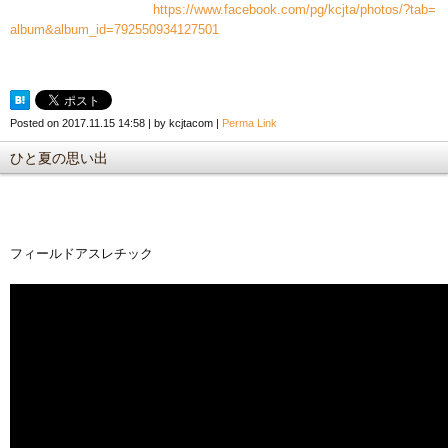
https://www.facebook.com/pg/kcjta/photos/?tab=
album&album_id=792550934127501
Posted on
2017.11.15 14:58
|
by
kcjtacom
|
Perma Link
ひと夏の思い出
フィールドアスレチック