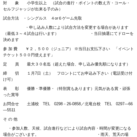
対 象 小学生以上 （試合の進行・ポイントの数え方・コール・
セルフジャッジが出来る子のみ）
試合方法 ・シングルス ４or６ゲーム先取
・申し込み人数により試合方法を変更する場合があります
（最低３～４試合は行います） ・当日抽選にてドローを
決めます
参 加 費 ￥２，５００（ジュニア） ※当日お支払下さい 「イベント
チケット５００円使えます」
定 員 最大３０名迄（超えた場合、申し込み優先順になります）
締 切 １月7日（土） フロントにてお申込み下さい（電話受け付
け可）
表 彰 優勝・準優勝・（特別賞もあります）元気がある賞・頑張
った賞等
お問合せ 土浦校 TEL 0298－26-0858／北竜台校 TEL 0297―66
―5511
そ の 他
・参加人数、天候、試合進行などにより試合内容・時間が変更になる
場合がございます。 ・雨天、荒天の場