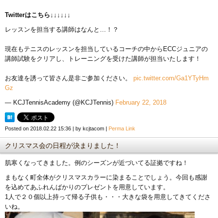
Twitterはこちら↓↓↓↓↓↓
レッスンを担当する講師はなんと…！？
現在もテニスのレッスンを担当しているコーチの中からECCジュニアの
講師試験をクリアし、トレーニングを受けた講師が担当いたします！
お友達を誘って皆さん是非ご参加ください。
pic.twitter.com/Ga1YTyHm
Gz
— KCJTennisAcademy (@KCJTennis)
February 22, 2018
Posted on
2018.02.22 15:36
|
by
kcjtacom
|
Perma Link
クリスマス会の日程が決まりました！
肌寒くなってきました。例のシーズンが近づいてる証拠ですね！
まもなく町全体がクリスマスカラーに染まることでしょう。今回も感謝
を込めてあふれんばかりのプレゼントを用意しています。
1人で２０個以上持って帰る子供も・・・大きな袋を用意してきてくださ
いね。