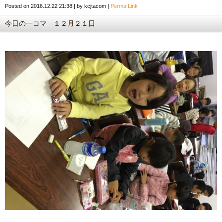
Posted on
2016.12.22 21:38
|
by
kcjtacom
|
Perma Link
今日の一コマ １２月２１日