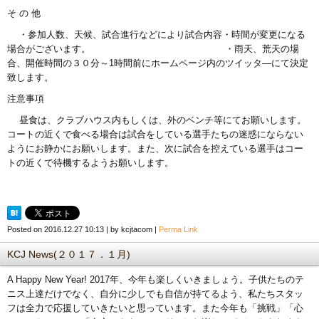
そ の 他
・参加人数、天候、試合進行などにより試合内容・時間が変更になる
場合がございます。 ・雨天、荒天の場
合、開催時間の３０分～1時間前にホームページ内のツイッタ―にて決定
致します。
注意事項
昼食は、クラブハウス内もしくは、外のベンチ等にてお願いします。
コートの近くで食べる場合は試合をしている選手たちの迷惑にならない
ようにお静かにお願いします。また、次に試合を控えている選手はコー
トの近くで待機するようお願いします。
Posted on
2016.12.27 10:13
|
by
kcjtacom
|
Perma Link
KCJ News(２０１７．１月)
A Happy New Year! 2017年、今年も楽しくいきましょう。子供たちのテ
ニス上達だけでなく、自分に少しでも自信が持てるよう、私たちスタッ
フは全力で応援していきたいと思っています。また今年も「挑戦」「心