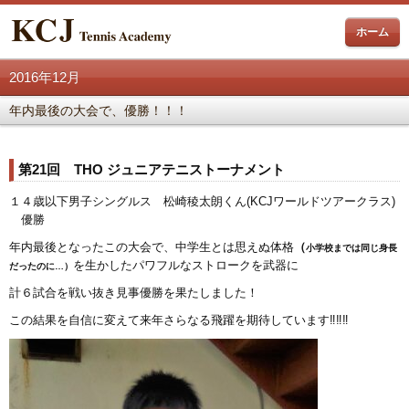
ホーム
2016年12月
年内最後の大会で、優勝！！！
第21回 THO ジュニアテニストーナメント
１４歳以下男子シングルス 松崎稜太朗くん(KCJワールドツアークラス)
優勝
年内最後となったこの大会で、中学生とは思えぬ体格
（
小学校までは同じ身長
を生かしたパワフルなストロークを武器に
だったのに…）
計６試合を戦い抜き見事優勝を果たしました！
この結果を自信に変えて来年さらなる飛躍を期待しています‼‼‼