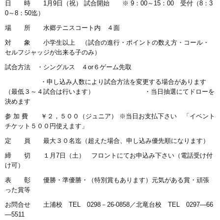
日 時 1月9日（祝） 試合開始 ※ 9：00～15：00 受付（8：3
0～8：50迄）
場 所 水郷テニスコート内 ４面
対 象 小学生以上 （試合の進行・ポイントの数え方・コール・
セルフジャッジが出来る子のみ）
試合方法 ・シングルス ４or６ゲーム先取
・申し込み人数により試合方法を変更する場合があります
（最低３～４試合は行います） ・当日抽選にてドローを
決めます
参 加 費 ￥２，５００（ジュニア） ※当日お支払下さい 「イベント
チケット５００円使えます」
定 員 最大３０名迄（超えた場合、申し込み優先順になります）
締 切 １月7日（土） フロントにてお申込み下さい（電話受け付
け可）
表 彰 優勝・準優勝・（特別賞もあります）元気がある賞・頑張
った賞等
お問合せ 土浦校 TEL 0298－26-0858／北竜台校 TEL 0297―66
―5511