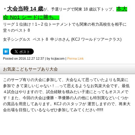
大会当時 14 歳
本大
＊
が、予選リーグで関東 18 歳以下トップ
、
会 No1 シードに勝ち、
リーグ 1 位抜け！1～2 位トーナメントでも関東の有力高校生を相手に
堂々のベスト 8
女子シングルス ベスト 8 申ジホさん (KCJ ワールドツアークラス)
Posted on
2016.12.27 12:37
|
by
kcjtacom
|
Perma Link
お気楽こどもサーブあり大会
このサーブ有りの大会に参加して、大会なんて思っていたよりも気楽に
参加で きて楽しいじゃない！…って思えるようなお気楽大会です。最低
４試合はやりますので、試合経験を積みたい子達にとってもオススメで
す！また、今回の大会は優勝・準優勝の人の他にも特別賞などいくつか
の賞品を用意してあります。KCJ のスタッフが 運営しますので、将来大
会出場を目指しているならぜひ参加してみてください‼‼‼