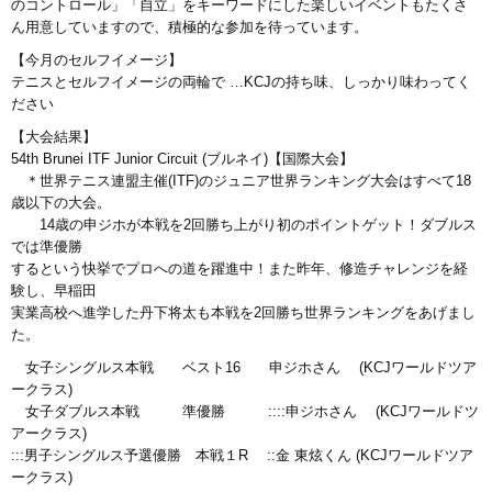
のコントロール」「自立」をキーワードにした楽しいイベントもたくさ
ん用意していますので、積極的な参加を待っています。
【今月のセルフイメージ】
テニスとセルフイメージの両輪で …KCJの持ち味、しっかり味わってく
ださい
【大会結果】
54th Brunei ITF Junior Circuit (ブルネイ)【国際大会】
＊世界テニス連盟主催(ITF)のジュニア世界ランキング大会はすべて18
歳以下の大会。
14歳の申ジホが本戦を2回勝ち上がり初のポイントゲット！ダブルス
では準優勝
するという快挙でプロへの道を躍進中！また昨年、修造チャレンジを経
験し、早稲田
実業高校へ進学した丹下将太も本戦を2回勝ち世界ランキングをあげまし
た。
女子シングルス本戦 ベスト16 申ジホさん (KCJワールドツア
ークラス)
女子ダブルス本戦 準優勝 ::::申ジホさん (KCJワールドツ
アークラス)
:::男子シングルス予選優勝 本戦１R ::金 東炫くん (KCJワールドツア
ークラス)