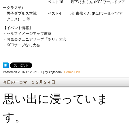
ベスト16 丹下将太くん (KCJワールドツア
ークラス卒)
男子ダブルス本戦 ベスト4 :金 東炫くん (KCJワールドツア
ークラス) …等
【イベント情報】
・セルフイメージアップ教室
・お気楽ジュニアサーブ「あり」大会
・KCJサーブなし大会
Posted on
2016.12.26 21:31
|
by
kcjtacom
|
Perma Link
今日の一コマ １２月２４日
思い出に浸っていま
す。