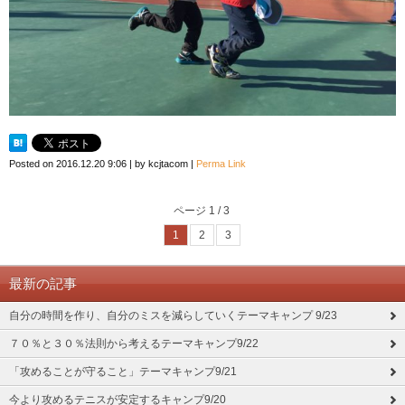
Posted on
2016.12.20 9:06
|
by
kcjtacom
|
Perma Link
ページ 1 / 3
1
2
3
最新の記事
自分の時間を作り、自分のミスを減らしていくテーマキャンプ 9/23
７０％と３０％法則から考えるテーマキャンプ9/22
「攻めることが守ること」テーマキャンプ9/21
今より攻めるテニスが安定するキャンプ9/20