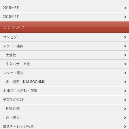
2015年6月
2015年4月
コンテンツ
コンセプト
スクール案内
土浦校
牛久パサニア校
スタッフ紹介
金 順美（KIM SOONMI）
土浦二中の活動・躍進
卒業生の活躍
押野紗穂
丹下将太
修造チャレンジ報告