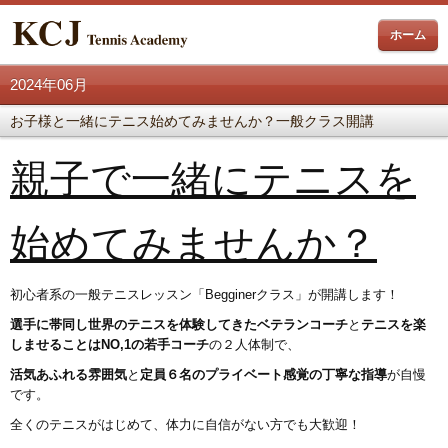
ホーム
2024年06月
お子様と一緒にテニス始めてみませんか？一般クラス開講
親子で一緒にテニスを
始めてみませんか？
初心者系の一般テニスレッスン「Begginerクラス」が開講します！
選手に帯同し世界のテニスを体験してきたベテランコーチ
と
テニスを楽
しませることはNO,1の若手コーチ
の２人体制で、
活気あふれる雰囲気
と
定員６名のプライベート感覚の丁寧な指導
が自慢
です。
全くのテニスがはじめて、体力に自信がない方でも大歓迎！