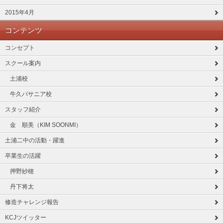
2015年4月
コンテンツ
コンセプト
スクール案内
土浦校
牛久パサニア校
スタッフ紹介
金 順美（KIM SOONMI）
土浦二中の活動・躍進
卒業生の活躍
押野紗穂
丹下将太
修造チャレンジ報告
KCJツイッター