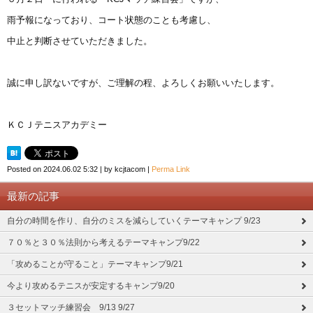
雨予報になっており、コート状態のことも考慮し、
中止と判断させていただきました。
誠に申し訳ないですが、ご理解の程、よろしくお願いいたします。
ＫＣＪテニスアカデミー
Posted on
2024.06.02 5:32
|
by
kcjtacom
|
Perma Link
最新の記事
自分の時間を作り、自分のミスを減らしていくテーマキャンプ 9/23
７０％と３０％法則から考えるテーマキャンプ9/22
「攻めることが守ること」テーマキャンプ9/21
今より攻めるテニスが安定するキャンプ9/20
３セットマッチ練習会 9/13 9/27