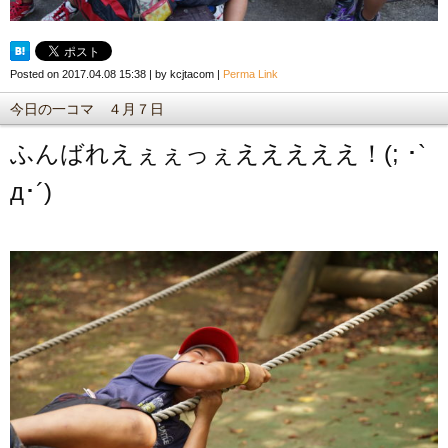
Posted on
2017.04.08 15:38
|
by
kcjtacom
|
Perma Link
今日の一コマ ４月７日
ふんばれえぇぇっぇえええええ！(; ･`
д･´)