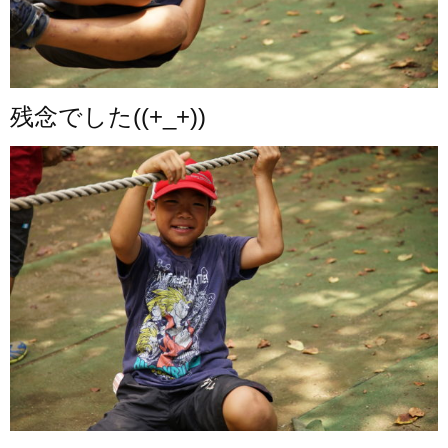
残念でした((+_+))