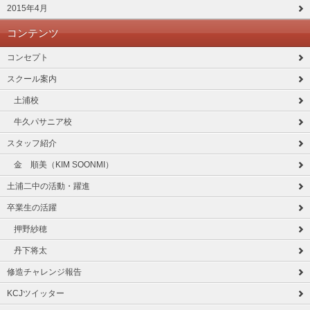
2015年4月
コンテンツ
コンセプト
スクール案内
土浦校
牛久パサニア校
スタッフ紹介
金 順美（KIM SOONMI）
土浦二中の活動・躍進
卒業生の活躍
押野紗穂
丹下将太
修造チャレンジ報告
KCJツイッター