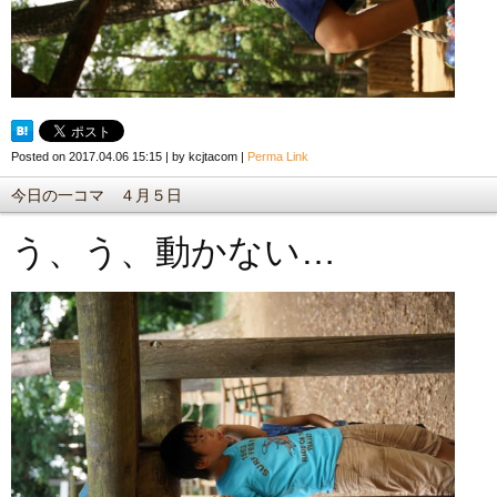
Posted on
2017.04.06 15:15
|
by
kcjtacom
|
Perma Link
今日の一コマ ４月５日
う、う、動かない…