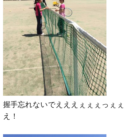
握手忘れないでえええぇぇぇっぇぇ
え！