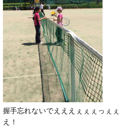
握手忘れないでえええぇぇぇっぇぇ
え！