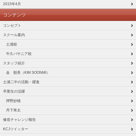
2015年4月
コンテンツ
コンセプト
スクール案内
土浦校
牛久パサニア校
スタッフ紹介
金 順美（KIM SOONMI）
土浦二中の活動・躍進
卒業生の活躍
押野紗穂
丹下将太
修造チャレンジ報告
KCJツイッター