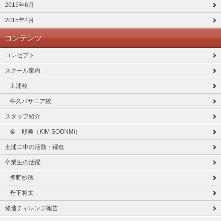
2015年6月
2015年4月
コンテンツ
コンセプト
スクール案内
土浦校
牛久パサニア校
スタッフ紹介
金 順美（KIM SOONMI）
土浦二中の活動・躍進
卒業生の活躍
押野紗穂
丹下将太
修造チャレンジ報告