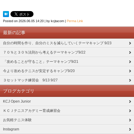
Posted on
2026.06.05 14:20
|
by
kcjtacom
|
Perma Link
最新の記事
自分の時間を作り、自分のミスを減らしていくテーマキャンプ 9/23
７０％と３０％法則から考えるテーマキャンプ9/22
「攻めることが守ること」テーマキャンプ9/21
今より攻めるテニスが安定するキャンプ9/20
３セットマッチ練習会 9/13 9/27
ブログカテゴリ
KCJ Open Junior
ＫＣＪテニスアカデミー育成練習会
お気軽テニス体験
Instagram