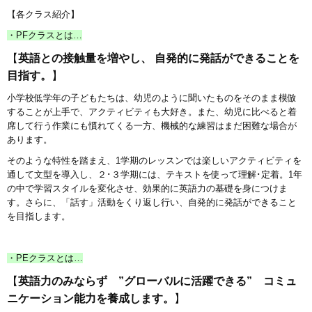
【各クラス紹介】
・PFクラスとは…
【
英語との接触量を増やし、 自発的に発話ができることを
目指す。
】
小学校低学年の子どもたちは、幼児のように聞いたものをそのまま模倣
することが上手で、アクティビティも大好き。また、幼児に比べると着
席して行う作業にも慣れてくる一方、機械的な練習はまだ困難な場合が
あります。
そのような特性を踏まえ、1学期のレッスンでは楽しいアクティビティを
通して文型を導入し、２･３学期には、テキストを使って理解･定着。1年
の中で学習スタイルを変化させ、効果的に英語力の基礎を身につけま
す。さらに、「話す」活動をくり返し行い、自発的に発話ができること
を目指します。
・PEクラスとは…
【
英語力のみならず ”グローバルに活躍できる” コミュ
ニケーション能力を養成します。
】