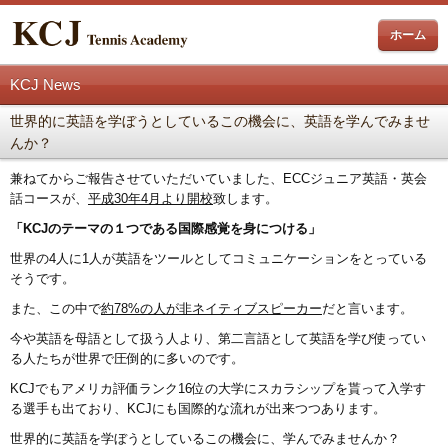
ホーム
KCJ News
世界的に英語を学ぼうとしているこの機会に、英語を学んでみませ
んか？
兼ねてからご報告させていただいていました、ECCジュニア英語・英会
話コースが、
平成30年4月より開校
致します。
「KCJのテーマの１つである国際感覚を身につける」
世界の4人に1人が英語をツールとしてコミュニケーションをとっている
そうです。
また、この中で
約78%の人が非ネイティブスピーカー
だと言います。
今や英語を母語として扱う人より、第二言語として英語を学び使ってい
る人たちが世界で圧倒的に多いのです。
KCJでもアメリカ評価ランク16位の大学にスカラシップを貰って入学す
る選手も出ており、KCJにも国際的な流れが出来つつあります。
世界的に英語を学ぼうとしているこの機会に、学んでみませんか？