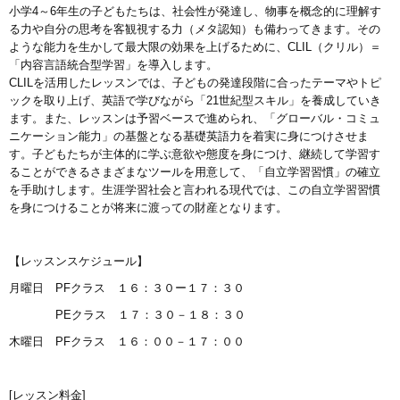
小学4～6年生の子どもたちは、社会性が発達し、物事を概念的に理解す
る力や自分の思考を客観視する力（メタ認知）も備わってきます。その
ような能力を生かして最大限の効果を上げるために、CLIL（クリル）＝
「内容言語統合型学習」を導入します。
CLILを活用したレッスンでは、子どもの発達段階に合ったテーマやトピ
ックを取り上げ、英語で学びながら「21世紀型スキル」を養成していき
ます。また、レッスンは予習ベースで進められ、「グローバル・コミュ
ニケーション能力」の基盤となる基礎英語力を着実に身につけさせま
す。子どもたちが主体的に学ぶ意欲や態度を身につけ、継続して学習す
ることができるさまざまなツールを用意して、「自立学習習慣」の確立
を手助けします。生涯学習社会と言われる現代では、この自立学習習慣
を身につけることが将来に渡っての財産となります。
【レッスンスケジュール】
月曜日 PFクラス １６：３０ー１７：３０
PEクラス １７：３０－１８：３０
木曜日 PFクラス １６：００－１７：００
[レッスン料金]