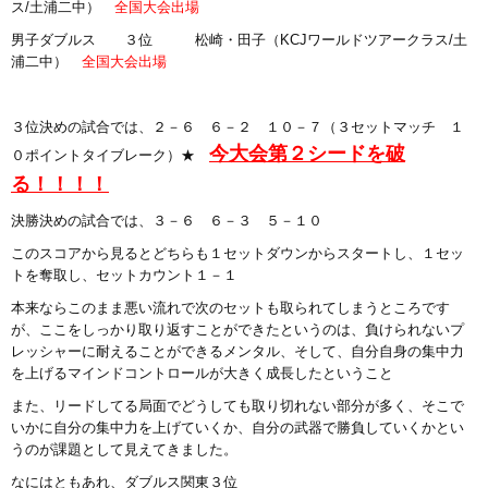
ス/土浦二中）
全国大会出場
男子ダブルス ３位 松崎・田子（KCJワールドツアークラス/土
浦二中）
全国大会出場
３位決めの試合では、２－６ ６－２ １０－７（３セットマッチ １
今大会第２シードを破
０ポイントタイブレーク）★
る！！！！
決勝決めの試合では、３－６ ６－３ ５－１０
このスコアから見るとどちらも１セットダウンからスタートし、１セッ
トを奪取し、セットカウント１－１
本来ならこのまま悪い流れで次のセットも取られてしまうところです
が、ここをしっかり取り返すことができたというのは、負けられないプ
レッシャーに耐えることができるメンタル、そして、自分自身の集中力
を上げるマインドコントロールが大きく成長したということ
また、リードしてる局面でどうしても取り切れない部分が多く、そこで
いかに自分の集中力を上げていくか、自分の武器で勝負していくかとい
うのが課題として見えてきました。
なにはともあれ、ダブルス関東３位