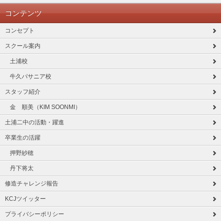
コンテンツ
コンセプト
スクール案内
土浦校
牛久パサニア校
スタッフ紹介
金 順美（KIM SOONMI）
土浦二中の活動・躍進
卒業生の活躍
押野紗穂
丹下将太
修造チャレンジ報告
KCJツイッター
プライバシーポリシー