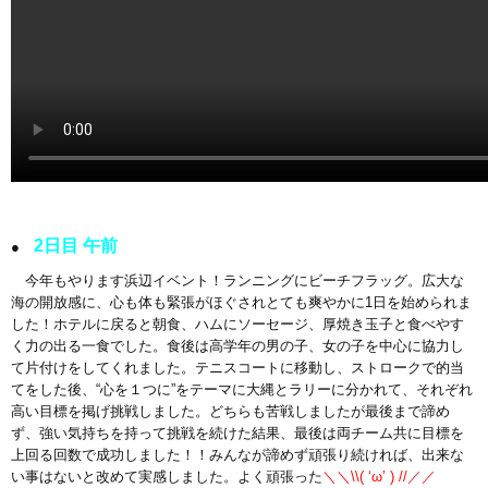
2日目 午前
●
今年もやります浜辺イベント！ランニングにビーチフラッグ。広大な
海の開放感に、心も体も緊張がほぐされとても爽やかに1日を始められま
した！ホテルに戻ると朝食、ハムにソーセージ、厚焼き玉子と食べやす
く力の出る一食でした。食後は高学年の男の子、女の子を中心に協力し
て片付けをしてくれました。テニスコートに移動し、ストロークで的当
てをした後、“心を１つに”をテーマに大縄とラリーに分かれて、それぞれ
高い目標を掲げ挑戦しました。どちらも苦戦しましたが最後まで諦め
ず、強い気持ちを持って挑戦を続けた結果、最後は両チーム共に目標を
上回る回数で成功しました！！みんなが諦めず頑張り続ければ、出来な
い事はないと改めて実感しました。よく頑張った
＼＼\\( ‘ω’ ) //／／