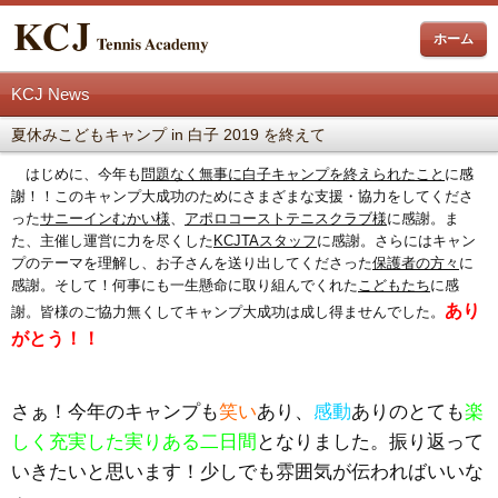
ホーム
KCJ News
夏休みこどもキャンプ in 白子 2019 を終えて
はじめに、今年も
問題なく無事に白子キャンプを終えられたこと
に
感
謝
！！このキャンプ大成功のためにさまざまな支援・協力をしてくださ
った
サニーインむかい様
、
アポロコーストテニスクラブ様
に感謝。ま
た、主催し運営に力を尽くした
KCJTAスタッフ
に感謝。さらにはキャン
プのテーマを理解し、お子さんを送り出してくださった
保護者の方々
に
感謝。そして！何事にも一生懸命に取り組んでくれた
こどもたち
に感
あり
謝。皆様のご協力無くしてキャンプ大成功は成し得ませんでした。
がとう！！
さぁ！今年のキャンプも
笑い
あり、
感動
ありのとても
楽
しく充実した実りある二日間
となりました。振り返って
いきたいと思います！少しでも雰囲気が伝わればいいな