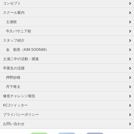
コンセプト
スクール案内
土浦校
牛久パサニア校
スタッフ紹介
金 順美（KIM SOONMI）
土浦二中の活動・躍進
卒業生の活躍
押野紗穂
丹下将太
修造チャレンジ報告
KCJツイッター
プライバシーポリシー
お問い合わせ