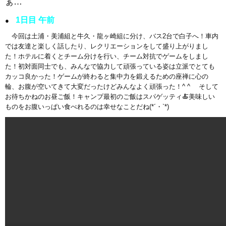
ぁ…
1日目 午前
●
今回は土浦・美浦組と牛久・龍ヶ崎組に分け、バス2台で白子へ！車内
では友達と楽しく話したり、レクリエーションをして盛り上がりまし
た！ホテルに着くとチーム分けを行い、チーム対抗でゲームをしまし
た！初対面同士でも、みんなで協力して頑張っている姿は立派でとても
カッコ良かった！ゲームが終わると集中力を鍛えるための座禅に心の
輪、お腹が空いてきて大変だったけどみんなよく頑張った！^ ^ そして
お待ちかねのお昼ご飯！キャンプ最初のご飯はスパゲッティ🍝美味しい
ものをお腹いっぱい食べれるのは幸せなことだね(*´・`*)