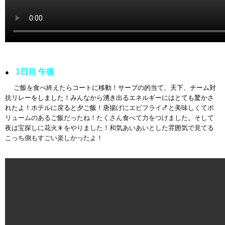
1日目 午後
●
ご飯を食べ終えた
らコートに移動！サーブの的当て、天下、チーム対
抗リレーをしました！みんなから湧き出るエネルギーにはとても驚かさ
れたよ！ホテルに戻ると夕ご飯
！唐揚げにエビフライ🍤と美味しくてボ
リュームのあるご飯だったね！たくさん食べて力をつけました。そして
夜は宝探しに花火🎇をやりました！和気あいあいとした雰囲気で見てる
こっち側もすごい楽しかったよ！