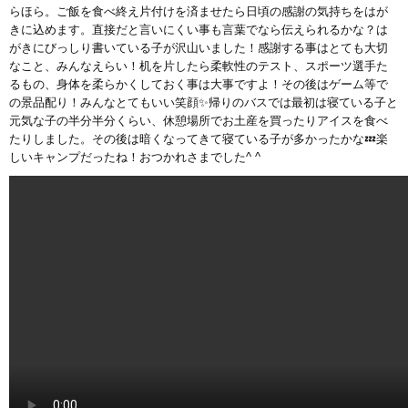
らほら。ご飯を食べ終え片付けを済ませたら日頃の感謝の気持ちをはが
きに込めます。直接だと言いにくい事も言葉でなら伝えられるかな？は
がきにびっしり書いている子が沢山いました！感謝する事はとても大切
なこと、みんなえらい！机を片したら柔軟性のテスト、スポーツ選手た
るもの、身体を柔らかくしておく事は大事ですよ！その後はゲーム等で
の景品配り！みんなとてもいい笑顔✨帰りのバスでは最初は寝ている子と
元気な子の半分半分くらい、休憩場所でお土産を買ったりアイスを食べ
たりしました。その後は暗くなってきて寝ている子が多かったかな💤楽
しいキャンプだったね！おつかれさまでした^ ^