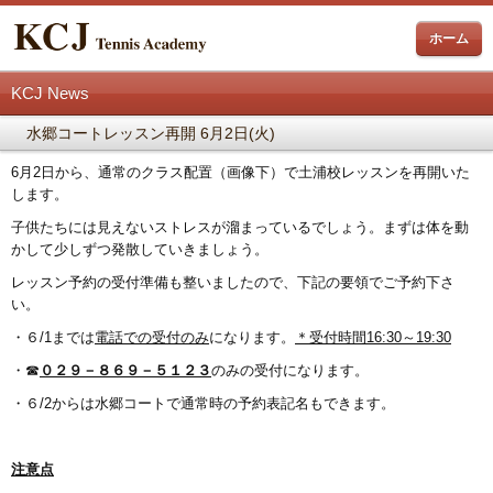
ホーム
KCJ News
水郷コートレッスン再開 6月2日(火)
6月2日から、通常のクラス配置（画像下）で土浦校レッスンを再開いた
します。
子供たちには見えないストレスが溜まっているでしょう。まずは体を動
かして少しずつ発散していきましょう。
レッスン予約の受付準備も整いましたので、下記の要領でご予約下さ
い。
・６/1までは
電話での受付のみ
になります。
＊受付時間16:30～19:30
・☎
０２９－８６９－５１２３
のみの受付になります。
・６/2からは水郷コートで通常時の予約表記名もできます。
注意点