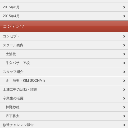
2015年6月
2015年4月
コンテンツ
コンセプト
スクール案内
土浦校
牛久パサニア校
スタッフ紹介
金 順美（KIM SOONMI）
土浦二中の活動・躍進
卒業生の活躍
押野紗穂
丹下将太
修造チャレンジ報告