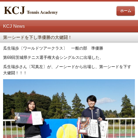
ホーム
KCJ News
第一シードを下し準優勝の大健闘！
瓜生瑞歩〔ワールドツアークラス〕 一般の部 準優勝
第69回茨城県テニス選手権大会シングルスに出場した、
瓜生瑞歩さん〔写真左〕が、ノーシードから出場し、第一シードを下す
大健闘！！！