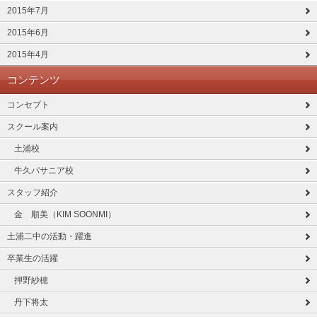
2015年7月
2015年6月
2015年4月
コンテンツ
コンセプト
スクール案内
土浦校
牛久パサニア校
スタッフ紹介
金 順美（KIM SOONMI）
土浦二中の活動・躍進
卒業生の活躍
押野紗穂
丹下将太