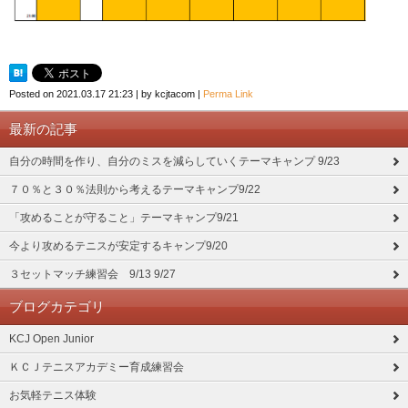
Posted on
2021.03.17 21:23
|
by
kcjtacom
|
Perma Link
最新の記事
自分の時間を作り、自分のミスを減らしていくテーマキャンプ 9/23
７０％と３０％法則から考えるテーマキャンプ9/22
「攻めることが守ること」テーマキャンプ9/21
今より攻めるテニスが安定するキャンプ9/20
３セットマッチ練習会 9/13 9/27
ブログカテゴリ
KCJ Open Junior
ＫＣＪテニスアカデミー育成練習会
お気軽テニス体験