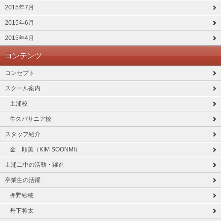
2015年7月
2015年6月
2015年4月
コンテンツ
コンセプト
スクール案内
土浦校
牛久パサニア校
スタッフ紹介
金 順美（KIM SOONMI）
土浦二中の活動・躍進
卒業生の活躍
押野紗穂
丹下将太