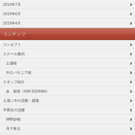
2015年7月
2015年6月
2015年4月
コンテンツ
コンセプト
スクール案内
土浦校
牛久パサニア校
スタッフ紹介
金 順美（KIM SOONMI）
土浦二中の活動・躍進
卒業生の活躍
押野紗穂
丹下将太