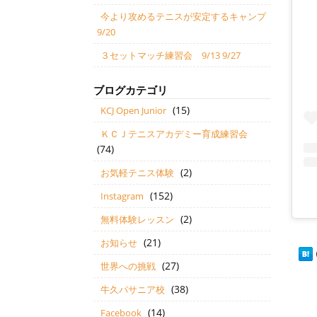
今より攻めるテニスが安定するキャンプ
9/20
３セットマッチ練習会 9/13 9/27
ブログカテゴリ
(15)
KCJ Open Junior
ＫＣＪテニスアカデミー育成練習会
(74)
(2)
お気軽テニス体験
(152)
Instagram
(2)
無料体験レッスン
(21)
お知らせ
(27)
世界への挑戦
(38)
牛久パサニア校
(14)
Facebook