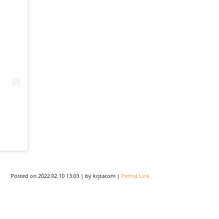
Posted on
2022.02.10 13:03
|
by
kcjtacom
|
Perma Link