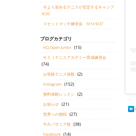
今より攻めるテニスが安定するキャンプ
9/20
３セットマッチ練習会 9/13 9/27
ブログカテゴリ
(15)
KCJ Open Junior
ＫＣＪテニスアカデミー育成練習会
(74)
(2)
お気軽テニス体験
(152)
Instagram
(2)
無料体験レッスン
(21)
お知らせ
(27)
世界への挑戦
(38)
牛久パサニア校
(14)
Facebook