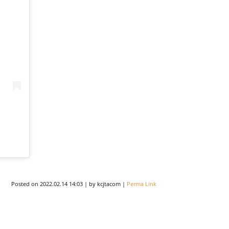
Posted on
2022.02.14 14:03
|
by
kcjtacom
|
Perma Link