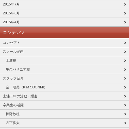
2015年7月
2015年6月
2015年4月
コンテンツ
コンセプト
スクール案内
土浦校
牛久パサニア校
スタッフ紹介
金 順美（KIM SOONMI）
土浦二中の活動・躍進
卒業生の活躍
押野紗穂
丹下将太