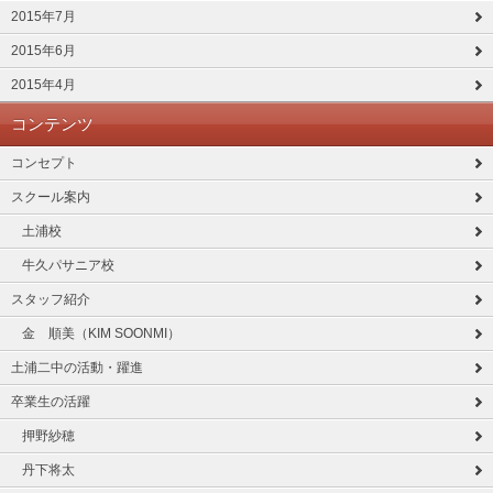
2015年7月
2015年6月
2015年4月
コンテンツ
コンセプト
スクール案内
土浦校
牛久パサニア校
スタッフ紹介
金 順美（KIM SOONMI）
土浦二中の活動・躍進
卒業生の活躍
押野紗穂
丹下将太