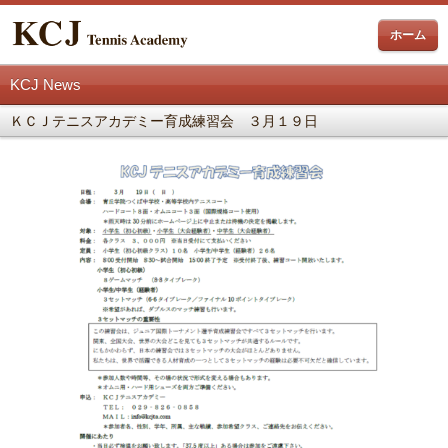
ホーム
KCJ News
ＫＣＪテニスアカデミー育成練習会 ３月１９日