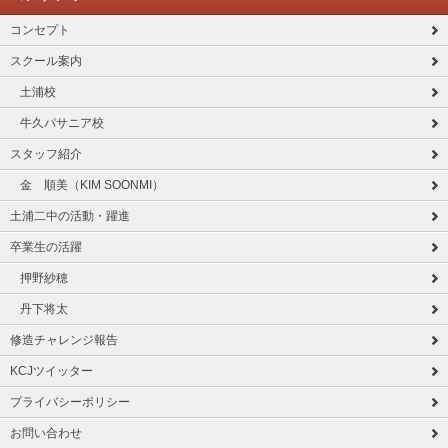
コンセプト
スクール案内
土浦校
牛久パサニア校
スタッフ紹介
金 順美（KIM SOONMI）
土浦二中の活動・躍進
卒業生の活躍
押野紗穂
丹下将太
修造チャレンジ報告
KCJツイッター
プライバシーポリシー
お問い合わせ