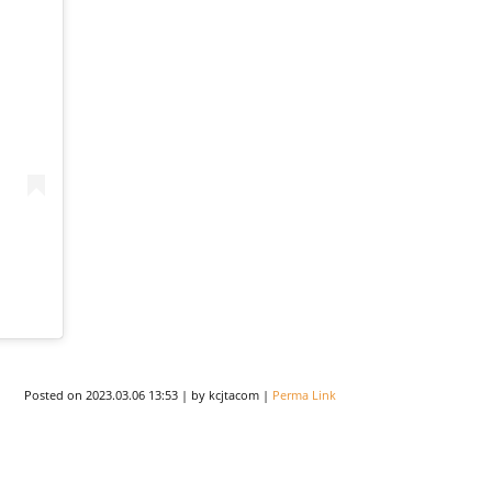
Posted on
2023.03.06 13:53
|
by
kcjtacom
|
Perma Link