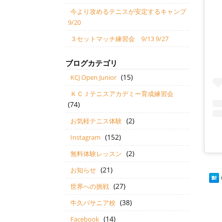
今より攻めるテニスが安定するキャンプ
9/20
３セットマッチ練習会 9/13 9/27
ブログカテゴリ
(15)
KCJ Open Junior
ＫＣＪテニスアカデミー育成練習会
(74)
(2)
お気軽テニス体験
(152)
Instagram
(2)
無料体験レッスン
(21)
お知らせ
(27)
世界への挑戦
(38)
牛久パサニア校
(14)
Facebook