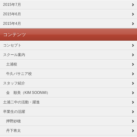
2015年7月
2015年6月
2015年4月
コンテンツ
コンセプト
スクール案内
土浦校
牛久パサニア校
スタッフ紹介
金 順美（KIM SOONMI）
土浦二中の活動・躍進
卒業生の活躍
押野紗穂
丹下将太