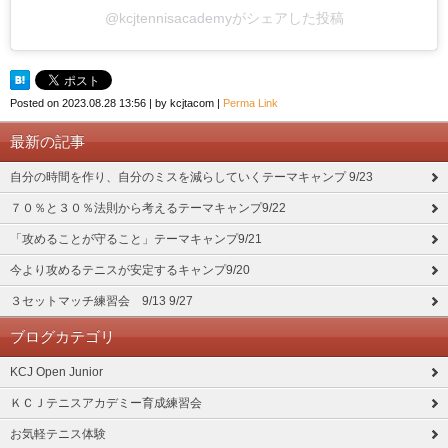
@kcjtennisacademyがシェアした投稿
Posted on
2023.08.28 13:56
|
by
kcjtacom
|
Perma Link
最新の記事
自分の時間を作り、自分のミスを減らしていくテーマキャンプ 9/23
７０％と３０％法則から考えるテーマキャンプ9/22
「攻めることが守ること」テーマキャンプ9/21
今より攻めるテニスが安定するキャンプ9/20
３セットマッチ練習会 9/13 9/27
ブログカテゴリ
KCJ Open Junior
ＫＣＪテニスアカデミー育成練習会
お気軽テニス体験