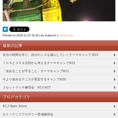
Posted on
2016.12.15 15:26
|
by
kcjtacom
|
Perma Link
最新の記事
自分の時間を作り、自分のミスを減らしていくテーマキャンプ 9/23
７０％と３０％法則から考えるテーマキャンプ9/22
「攻めることが守ること」テーマキャンプ9/21
今より攻めるテニスが安定するキャンプ9/20
３セットマッチ練習会 9/13 9/27
ブログカテゴリ
KCJ Open Junior
ＫＣＪテニスアカデミー育成練習会