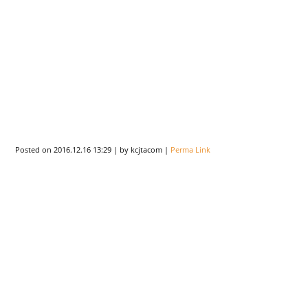
Posted on
2016.12.16 13:29
|
by
kcjtacom
|
Perma Link