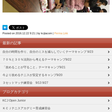
Posted on
2016.12.22 9:21
|
by
kcjtacom
|
Perma Link
最新の記事
自分の時間を作り、自分のミスを減らしていくテーマキャンプ 9/23
７０％と３０％法則から考えるテーマキャンプ9/22
「攻めることが守ること」テーマキャンプ9/21
今より攻めるテニスが安定するキャンプ9/20
３セットマッチ練習会 9/13 9/27
ブログカテゴリ
KCJ Open Junior
ＫＣＪテニスアカデミー育成練習会