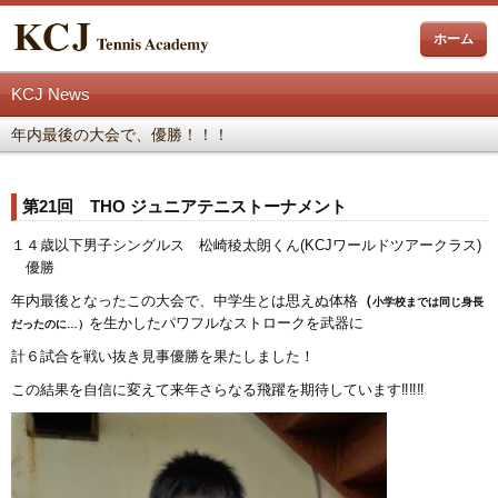
ホーム
KCJ News
年内最後の大会で、優勝！！！
第21回 THO ジュニアテニストーナメント
１４歳以下男子シングルス 松崎稜太朗くん(KCJワールドツアークラス)
優勝
年内最後となったこの大会で、中学生とは思えぬ体格
（
小学校までは同じ身長
を生かしたパワフルなストロークを武器に
だったのに…）
計６試合を戦い抜き見事優勝を果たしました！
この結果を自信に変えて来年さらなる飛躍を期待しています‼‼‼