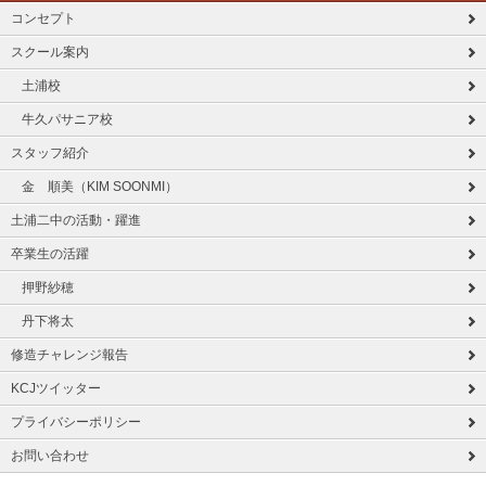
コンセプト
スクール案内
土浦校
牛久パサニア校
スタッフ紹介
金 順美（KIM SOONMI）
土浦二中の活動・躍進
卒業生の活躍
押野紗穂
丹下将太
修造チャレンジ報告
KCJツイッター
プライバシーポリシー
お問い合わせ