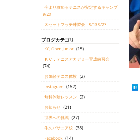
今より攻めるテニスが安定するキャンプ
9/20
３セットマッチ練習会 9/13 9/27
ブログカテゴリ
(15)
KCJ Open Junior
ＫＣＪテニスアカデミー育成練習会
(74)
(2)
お気軽テニス体験
(152)
Instagram
(2)
無料体験レッスン
(21)
お知らせ
(27)
世界への挑戦
(38)
牛久パサニア校
(14)
Facebook