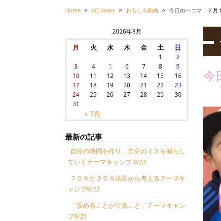
Home
>
KCJ News
>
おもしろ動画
>
今日の一コマ ２月
2026年8月
月
火
水
木
金
土
日
1
2
3
4
5
6
7
8
9
今
10
11
12
13
14
15
16
17
18
19
20
21
22
23
24
25
26
27
28
29
30
31
« 7月
最新の記事
自分の時間を作り、自分のミスを減らし
ていくテーマキャンプ 9/23
７０％と３０％法則から考えるテーマキ
ャンプ9/22
「攻めることが守ること」テーマキャン
プ9/21