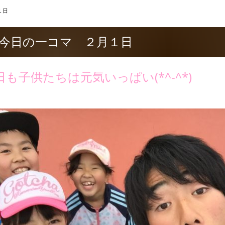
１日
今日の一コマ ２月１日
日も子供たちは元気いっぱい(*^-^*)