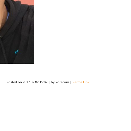
Posted on
2017.02.02 15:02
|
by
kcjtacom
|
Perma Link