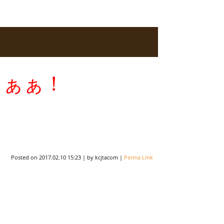
ぁぁぁ！
Posted on
2017.02.10 15:23
|
by
kcjtacom
|
Perma Link