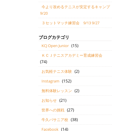
今より攻めるテニスが安定するキャンプ
9/20
３セットマッチ練習会 9/13 9/27
ブログカテゴリ
(15)
KCJ Open Junior
ＫＣＪテニスアカデミー育成練習会
(74)
(2)
お気軽テニス体験
(152)
Instagram
(2)
無料体験レッスン
(21)
お知らせ
(27)
世界への挑戦
(38)
牛久パサニア校
(14)
Facebook