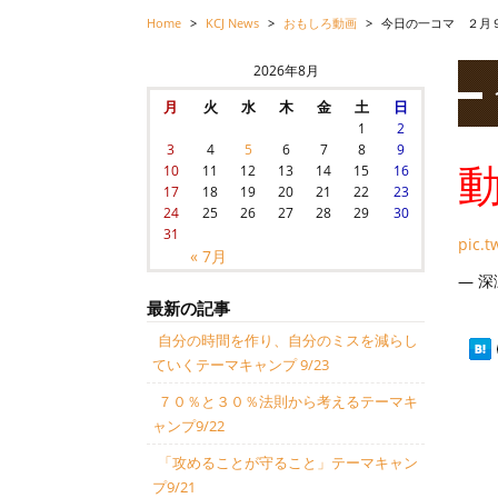
Home
>
KCJ News
>
おもしろ動画
>
今日の一コマ ２月
2026年8月
月
火
水
木
金
土
日
1
2
3
4
5
6
7
8
9
10
11
12
13
14
15
16
17
18
19
20
21
22
23
24
25
26
27
28
29
30
31
pic.
« 7月
— 深瀬
最新の記事
自分の時間を作り、自分のミスを減らし
ていくテーマキャンプ 9/23
７０％と３０％法則から考えるテーマキ
ャンプ9/22
「攻めることが守ること」テーマキャン
プ9/21