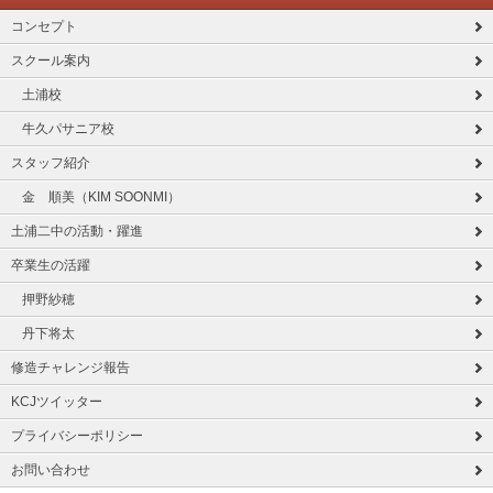
コンセプト
スクール案内
土浦校
牛久パサニア校
スタッフ紹介
金 順美（KIM SOONMI）
土浦二中の活動・躍進
卒業生の活躍
押野紗穂
丹下将太
修造チャレンジ報告
KCJツイッター
プライバシーポリシー
お問い合わせ