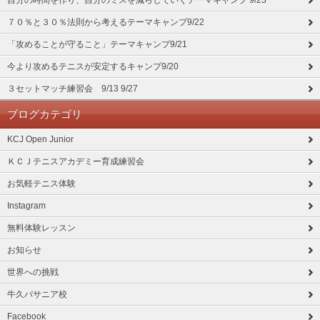
自分の時間を作り、自分のミスを減らしていくテーマキャンプ 9/23
７０％と３０％法則から考えるテーマキャンプ9/22
「攻めることが守ること」テーマキャンプ9/21
今より攻めるテニスが安定するキャンプ9/20
３セットマッチ練習会 9/13 9/27
ブログカテゴリ
KCJ Open Junior
ＫＣＪテニスアカデミー育成練習会
お気軽テニス体験
Instagram
無料体験レッスン
お知らせ
世界への挑戦
牛久パサニア校
Facebook