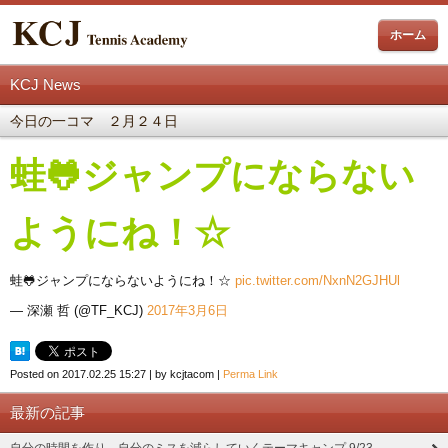
ホーム
KCJ News
今日の一コマ ２月２４日
蛙🐸ジャンプにならない
ようにね！☆
蛙🐸ジャンプにならないようにね！☆
pic.twitter.com/NxnN2GJHUl
— 深瀬 哲 (@TF_KCJ)
2017年3月6日
Posted on
2017.02.25 15:27
|
by
kcjtacom
|
Perma Link
最新の記事