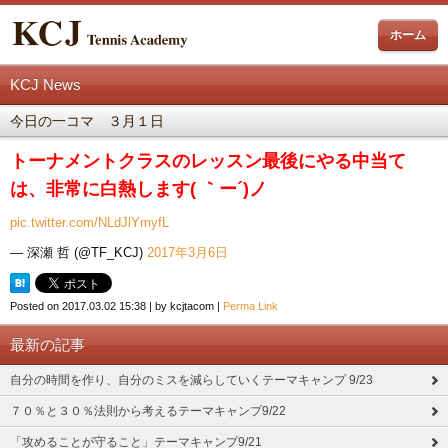
ホーム
KCJ News
今日の一コマ ３月１日
トーナメントクラスのレッスン最後にやる中当て
は、非常に白熱します( ｀ー´)ノ
pic.twitter.com/NLdJlYmyfL
— 深瀬 哲 (@TF_KCJ)
2017年3月6日
Posted on
2017.03.02 15:38
|
by
kcjtacom
|
Perma Link
最新の記事
自分の時間を作り、自分のミスを減らしていくテーマキャンプ 9/23
７０％と３０％法則から考えるテーマキャンプ9/22
「攻めることが守ること」テーマキャンプ9/21