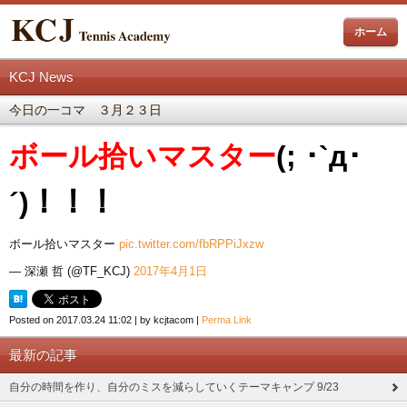
ホーム
KCJ News
今日の一コマ ３月２３日
ボール拾いマスター
(; ･`д･
´)！！！
ボール拾いマスター
pic.twitter.com/fbRPPiJxzw
— 深瀬 哲 (@TF_KCJ)
2017年4月1日
Posted on
2017.03.24 11:02
|
by
kcjtacom
|
Perma Link
最新の記事
自分の時間を作り、自分のミスを減らしていくテーマキャンプ 9/23