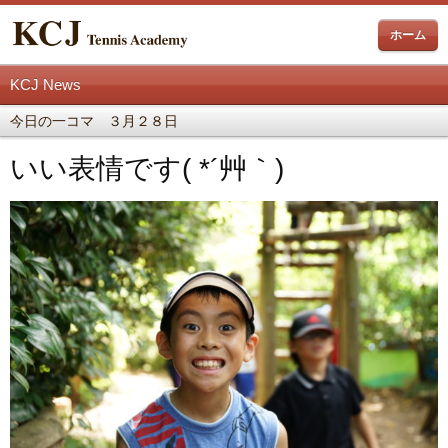
ホーム
KCJ News
今日の一コマ ３月２８日
いい表情です( *´艸｀)