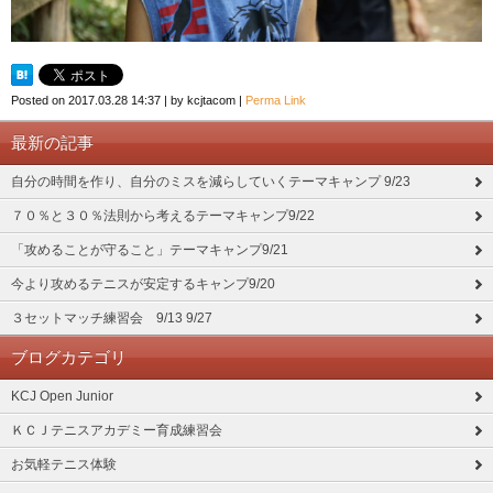
Posted on
2017.03.28 14:37
|
by
kcjtacom
|
Perma Link
最新の記事
自分の時間を作り、自分のミスを減らしていくテーマキャンプ 9/23
７０％と３０％法則から考えるテーマキャンプ9/22
「攻めることが守ること」テーマキャンプ9/21
今より攻めるテニスが安定するキャンプ9/20
３セットマッチ練習会 9/13 9/27
ブログカテゴリ
KCJ Open Junior
ＫＣＪテニスアカデミー育成練習会
お気軽テニス体験