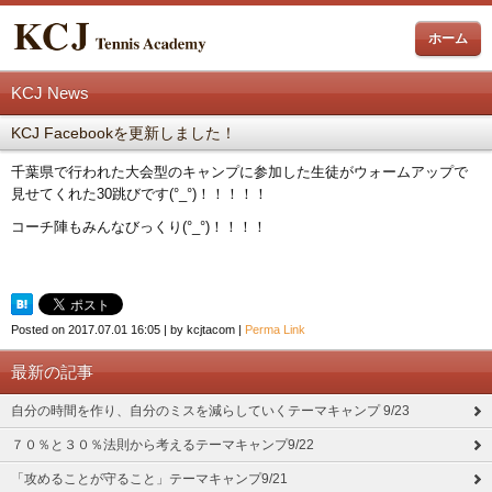
ホーム
KCJ News
KCJ Facebookを更新しました！
千葉県で行われた大会型のキャンプに参加した生徒がウォームアップで
見せてくれた30跳びです(°_°)！！！！！
コーチ陣もみんなびっくり(°_°)！！！！
Posted on
2017.07.01 16:05
|
by
kcjtacom
|
Perma Link
最新の記事
自分の時間を作り、自分のミスを減らしていくテーマキャンプ 9/23
７０％と３０％法則から考えるテーマキャンプ9/22
「攻めることが守ること」テーマキャンプ9/21