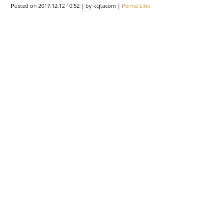
Posted on
2017.12.12 10:52
|
by
kcjtacom
|
Perma Link