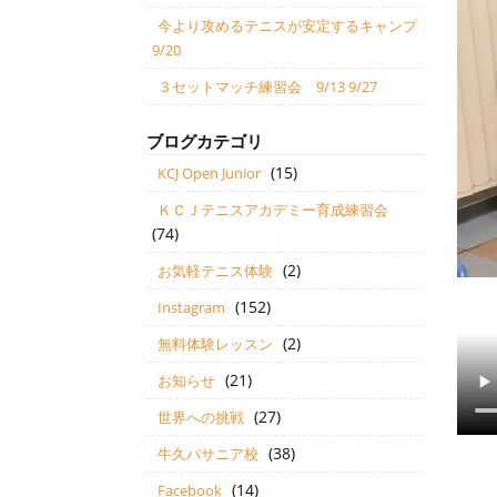
今より攻めるテニスが安定するキャンプ
9/20
３セットマッチ練習会 9/13 9/27
ブログカテゴリ
(15)
KCJ Open Junior
ＫＣＪテニスアカデミー育成練習会
(74)
(2)
お気軽テニス体験
(152)
Instagram
(2)
無料体験レッスン
(21)
お知らせ
(27)
世界への挑戦
(38)
牛久パサニア校
(14)
Facebook