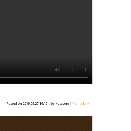
Posted on
2019.03.27 16:10
|
by
kcjtacom
|
Perma Link