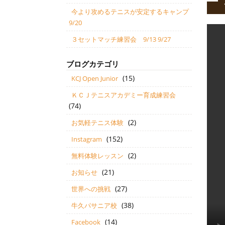
今より攻めるテニスが安定するキャンプ
9/20
３セットマッチ練習会 9/13 9/27
ブログカテゴリ
(15)
KCJ Open Junior
ＫＣＪテニスアカデミー育成練習会
(74)
(2)
お気軽テニス体験
(152)
Instagram
(2)
無料体験レッスン
(21)
お知らせ
(27)
世界への挑戦
(38)
牛久パサニア校
(14)
Facebook