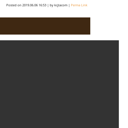
Posted on
2019.06.06 16:53
|
by
kcjtacom
|
Perma Link