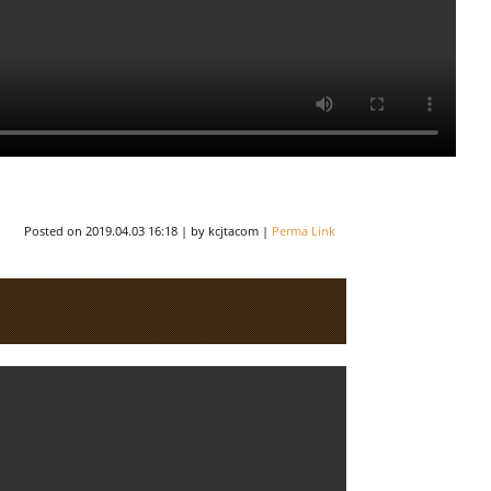
Posted on
2019.04.03 16:18
|
by
kcjtacom
|
Perma Link