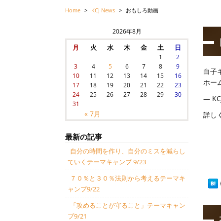
Home
>
KCJ News
>
おもしろ動画
2026年8月
月
火
水
木
金
土
日
1
2
3
4
5
6
7
8
9
白子
10
11
12
13
14
15
16
ホー
17
18
19
20
21
22
23
24
25
26
27
28
29
30
— KC
31
« 7月
詳し
最新の記事
自分の時間を作り、自分のミスを減らし
ていくテーマキャンプ 9/23
７０％と３０％法則から考えるテーマキ
ャンプ9/22
「攻めることが守ること」テーマキャン
プ9/21