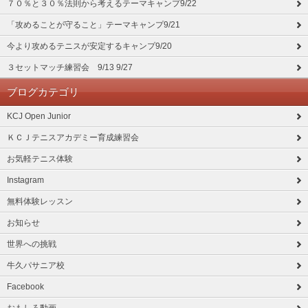
７０％と３０％法則から考えるテーマキャンプ9/22
「攻めることが守ること」テーマキャンプ9/21
今より攻めるテニスが安定するキャンプ9/20
３セットマッチ練習会 9/13 9/27
ブログカテゴリ
KCJ Open Junior
ＫＣＪテニスアカデミー育成練習会
お気軽テニス体験
Instagram
無料体験レッスン
お知らせ
世界への挑戦
牛久パサニア校
Facebook
おもしろ動画